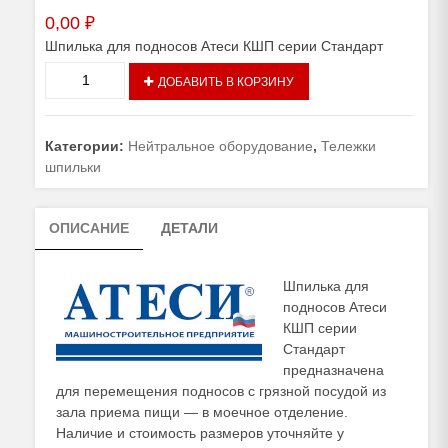
0,00
₽
Шпилька для подносов Атеси КШП серии Стандарт
Количество
ДОБАВИТЬ В КОРЗИНУ
товара
Шпилька
для
Категории:
Нейтральное оборудование
,
Тележки
подносов
шпильки
Атеси
КШП
серии
ОПИСАНИЕ
ДЕТАЛИ
Стандарт
Шпилька для
подносов Атеси
КШП серии
Стандарт
предназначена
для перемещения подносов с грязной посудой из
зала приема пищи — в моечное отделение.
Наличие и стоимость размеров уточняйте у