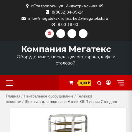
Skip
г.Ставрополь, ул. Индустриальная 49
to
8(8652)34-99-24
content
info@megateksk.ru|market@megateksk.ru
9:00-18:00
YOUTUBE
VKVIDEO
RUTUBE
DZEN
Компания Мегатекс
Оборудование, посуда для ресторана, кафе и
столовой.
Primary
0,00 ₽
Menu
Главная
/
Нейтральное оборудование
/
Тележки
шпильки
/ Шпилька для подносов Атеси КШП серии Стандарт