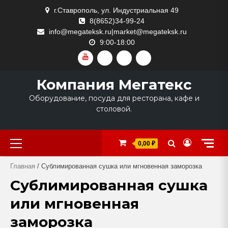
Skip
г.Ставрополь, ул. Индустриальная 49
to
8(8652)34-99-24
content
info@megateksk.ru|market@megateksk.ru
9:00-18:00
YOUTUBE
VKVIDEO
RUTUBE
DZEN
Компания Мегатекс
Оборудование, посуда для ресторана, кафе и
столовой.
Primary
0,00 ₽
Menu
Главная
/ Сублимированная сушка или мгновенная заморозка
Сублимированная сушка
или мгновенная
заморозка