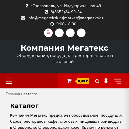
Skip
г.Ставрополь, ул. Индустриальная 49
to
8(8652)34-99-24
content
info@megateksk.ru|market@megateksk.ru
9:00-18:00
YOUTUBE
VKVIDEO
RUTUBE
DZEN
Компания Мегатекс
Оборудование, посуда для ресторана, кафе и
столовой.
Primary
0,00 ₽
Menu
Главная
/ Каталог
Каталог
Компания Мегатекс предлагает оборудование, посуду для
баров, ресторанов, кафе, столовых, пищевых производств
в Ставрополе, Ставропольском крае, Крыму по ценам от