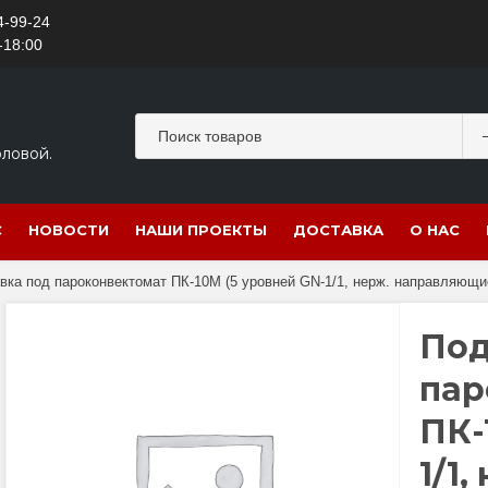
4-99-24
-18:00
оловой.
С
НОВОСТИ
НАШИ ПРОЕКТЫ
ДОСТАВКА
О НАС
вка под пароконвектомат ПК-10М (5 уровней GN-1/1, нерж. направляющие
Под
пар
ПК-
1/1,