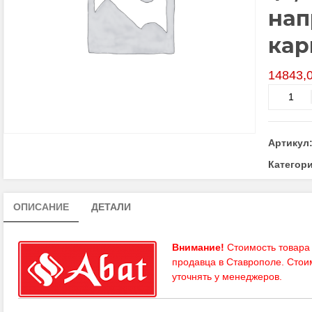
нап
кар
14843,
Количес
товара
Подстав
под
Артикул
парокон
ПК-10М
Категор
(5
уровней
ОПИСАНИЕ
ДЕТАЛИ
GN-
1/1,
нерж.
Внимание!
Стоимость товара 
направл
продавца в Ставрополе. Стои
краш.
уточнять у
менеджеров
.
каркас)