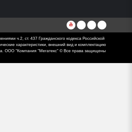
YouTube
VKvideo
RuTube
Dzen
ями ч.2, ст. 437 Гражданского кодекса Российской
ческие характеристики, внешний вид и комплектацию
за. ООО "Компания "Мегатекс" © Все права защищены