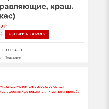
равляющие, краш.
кас)
00
₽
тво
ДОБАВИТЬ В КОРЗИНУ
ка
:
11000004251
вектомат
ия:
Подставки
указана с учетом самовывоза со склада
яющие,
мость доставки до покупателя и монтажа просьба