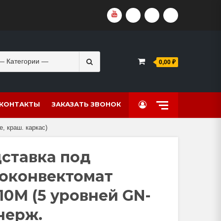
YOUTUBE
VKVIDEO
RUTUBE
DZEN
Search
0,00 ₽
for:
КОНТАКТЫ
ЗАКАЗАТЬ ЗВОНОК
, краш. каркас)
ставка под
оконвектомат
10М (5 уровней GN-
 нерж.