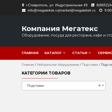
Skip
г.Ставрополь, ул. Индустриальная 49
8(8652)3
to
info@megateksk.ru|market@megateksk.ru
9:00
content
Компания Мегатекс
Оборудование, посуда для ресторана, кафе и ст
ГЛАВНАЯ
КАТАЛОГ
СТАТЬИ
СЕРВИ
Главная
/
Нейтральное оборудование
/
Подставки
/ Подста
КАТЕГОРИИ ТОВАРОВ
Подставки
×