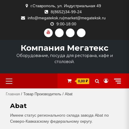
Skip
г.Ставрополь, ул. Индустриальная 49
to
8(8652)34-99-24
content
info@megateksk.ru|market@megateksk.ru
9:00-18:00
YOUTUBE
VKVIDEO
RUTUBE
DZEN
Компания Мегатекс
Оборудование, посуда для ресторана, кафе и
столовой.
Primary
0,00 ₽
Menu
Главная
/ Товар Производитель / Abat
Abat
Имеем статус регионального склада завода Abat по
Северо-Кавказскому федеральному округу.