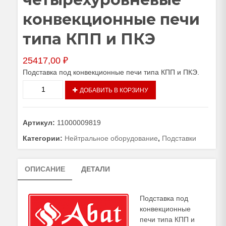
конвекционные печи
типа КПП и ПКЭ
25417,00
₽
Подставка под конвекционные печи типа КПП и ПКЭ.
Количество
ДОБАВИТЬ В КОРЗИНУ
товара
Подставка
ПК-8-
Артикул:
11000009819
01
под
Категории:
Нейтральное оборудование
,
Подставки
четырехуровневые
конвекционные
ОПИСАНИЕ
ДЕТАЛИ
печи
типа
КПП
Подставка под
и
конвекционные
ПКЭ
печи типа КПП и