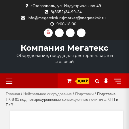
Skip
г.Ставрополь, ул. Индустриальная 49
to
8(8652)34-99-24
content
info@megateksk.ru|market@megateksk.ru
9:00-18:00
YOUTUBE
VKVIDEO
RUTUBE
DZEN
Компания Мегатекс
Оборудование, посуда для ресторана, кафе и
столовой.
Primary
0,00 ₽
Menu
Главная
/
Нейтральное оборудование
/
Подставки
/ Подставка
ПК-8-01 под четырехуровневые конвекционные печи типа КПП и
ПКЭ