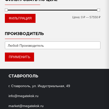
Мини
Макс
Цена:
0 ₽
—
57550 ₽
ФИЛЬТРАЦИЯ
цена
цена
ПРОИЗВОДИТЕЛЬ
ПРИМЕНИТЬ
СТАВРОПОЛЬ
г. Ставрополь, ул. Индустриальная, 49
info@megateksk.ru
market@megateksk.ru