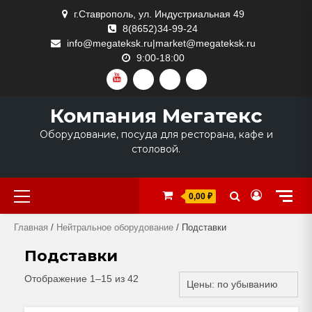
Skip
г.Ставрополь, ул. Индустриальная 49
to
8(8652)34-99-24
content
info@megateksk.ru|market@megateksk.ru
9:00-18:00
YOUTUBE
VKVIDEO
RUTUBE
DZEN
Компания Мегатекс
Оборудование, посуда для ресторана, кафе и
столовой.
Primary
0,00 ₽
Menu
Главная
/
Нейтральное оборудование
/ Подставки
Подставки
Отображение 1–15 из 42