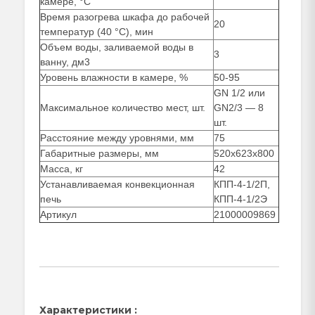
камере, °С
Время разогрева шкафа до рабочей
20
температур (40 °С), мин
Объем воды, заливаемой воды в
3
ванну, дм3
Уровень влажности в камере, %
50-95
GN 1/2 или
Максимальное количество мест, шт.
GN2/3 — 8
шт.
Расстояние между уровнями, мм
75
Габаритные размеры, мм
520х623х800
Масса, кг
42
Устанавливаемая конвекционная
КПП-4-1/2П,
печь
КПП-4-1/2Э
Артикул
21000009869
Характеристики :