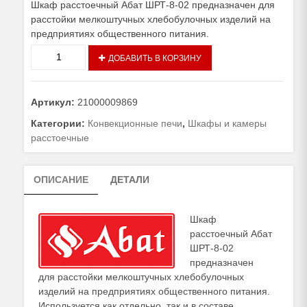
Шкаф расстоечный Абат ШРТ-8-02 предназначен для
расстойки мелкоштучных хлебобулочных изделий на
предприятиях общественного питания.
Количество
ДОБАВИТЬ В КОРЗИНУ
товара
Шкаф
расстоечный
Артикул:
21000009869
Абат
ШРТ-8-
Категории:
Конвекционные печи
,
Шкафы и камеры
02
расстоечные
ОПИСАНИЕ
ДЕТАЛИ
Шкаф
расстоечный Абат
ШРТ-8-02
предназначен
для расстойки мелкоштучных хлебобулочных
изделий на предприятиях общественного питания.
Используется как отдельно, так и в составе