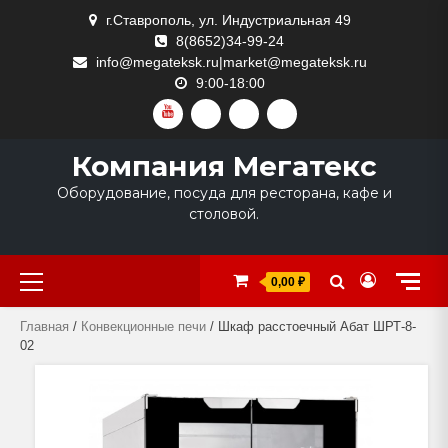
Skip
г.Ставрополь, ул. Индустриальная 49
to
8(8652)34-99-24
content
info@megateksk.ru|market@megateksk.ru
9:00-18:00
YOUTUBE
VKVIDEO
RUTUBE
DZEN
Компания Мегатекс
Оборудование, посуда для ресторана, кафе и
столовой.
Primary
0,00 ₽
Menu
Главная
/
Конвекционные печи
/ Шкаф расстоечный Абат ШРТ-8-
02