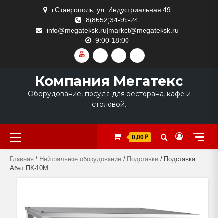
Skip
г.Ставрополь, ул. Индустриальная 49
to
8(8652)34-99-24
content
info@megateksk.ru|market@megateksk.ru
9:00-18:00
YOUTUBE
VKVIDEO
RUTUBE
DZEN
Компания Мегатекс
Оборудование, посуда для ресторана, кафе и
столовой.
Primary
0,00 ₽
Menu
Главная
/
Нейтральное оборудование
/
Подставки
/ Подставка
Абат ПК-10М