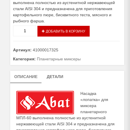
выполнена полностью из аустенитной нержавеющей
стали AISI 304 и предназначена для приготовления
картофельного пюре, бисквитного теста, мясного и
рыбного фарша.
Количество
ДОБАВИТЬ В КОРЗИНУ
товара
Насадка
ЛОПАТКА
Артикул:
41000017325
для
МПЛ-60
Категория:
Планетарные миксеры
ОПИСАНИЕ
ДЕТАЛИ
Насадка
«лопатка» для
миксера
планетарного
МПЛ-60 выполнена полностью из аустенитной
нержавеющей стали AISI 304 и предназначена для