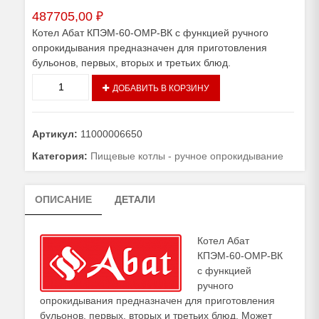
487705,00
₽
Котел Абат КПЭМ-60-ОМР-ВК с функцией ручного
опрокидывания предназначен для приготовления
бульонов, первых, вторых и третьих блюд.
Количество
ДОБАВИТЬ В КОРЗИНУ
товара
Котел
Абат
Артикул:
11000006650
КПЭМ-60-
ОМР-
Категория:
Пищевые котлы - ручное опрокидывание
ВК
со
ОПИСАНИЕ
ДЕТАЛИ
сливным
краном
Котел Абат
КПЭМ-60-ОМР-ВК
с функцией
ручного
опрокидывания предназначен для приготовления
бульонов, первых, вторых и третьих блюд. Может