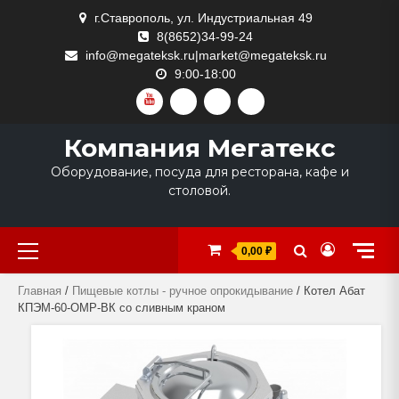
Skip
г.Ставрополь, ул. Индустриальная 49
to
8(8652)34-99-24
content
info@megateksk.ru|market@megateksk.ru
9:00-18:00
YOUTUBE
VKVIDEO
RUTUBE
DZEN
Компания Мегатекс
Оборудование, посуда для ресторана, кафе и
столовой.
Primary
0,00 ₽
Menu
Главная
/
Пищевые котлы - ручное опрокидывание
/ Котел Абат
КПЭМ-60-ОМР-ВК со сливным краном