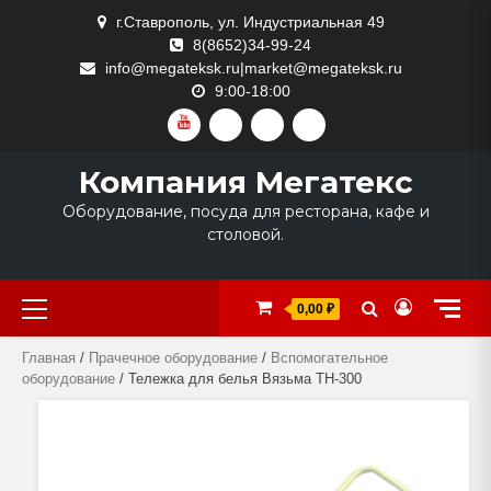
Skip
г.Ставрополь, ул. Индустриальная 49
to
8(8652)34-99-24
content
info@megateksk.ru|market@megateksk.ru
9:00-18:00
YOUTUBE
VKVIDEO
RUTUBE
DZEN
Компания Мегатекс
Оборудование, посуда для ресторана, кафе и
столовой.
Primary
0,00 ₽
Menu
Главная
/
Прачечное оборудование
/
Вспомогательное
оборудование
/ Тележка для белья Вязьма ТН-300