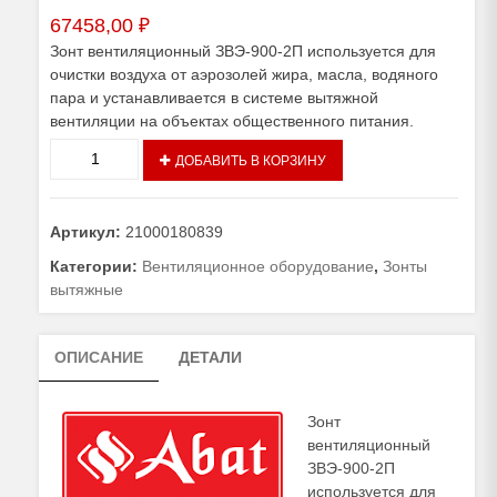
67458,00
₽
Зонт вентиляционный ЗВЭ-900-2П используется для
очистки воздуха от аэрозолей жира, масла, водяного
пара и устанавливается в системе вытяжной
вентиляции на объектах общественного питания.
Количество
ДОБАВИТЬ В КОРЗИНУ
товара
Зонт
вентиляционный
Артикул:
21000180839
ЗВЭ-900-
2-
Категории:
Вентиляционное оборудование
,
Зонты
П
вытяжные
ОПИСАНИЕ
ДЕТАЛИ
Зонт
вентиляционный
ЗВЭ-900-2П
используется для