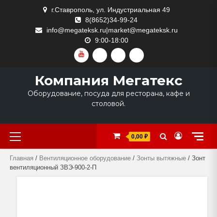
Skip
г.Ставрополь, ул. Индустриальная 49
to
8(8652)34-99-24
content
info@megateksk.ru|market@megateksk.ru
9:00-18:00
YOUTUBE
VKVIDEO
RUTUBE
DZEN
Компания Мегатекс
Оборудование, посуда для ресторана, кафе и
столовой.
Primary
0,00 ₽
Menu
Главная
/
Вентиляционное оборудование
/
Зонты вытяжные
/ Зонт
вентиляционный ЗВЭ-900-2-П