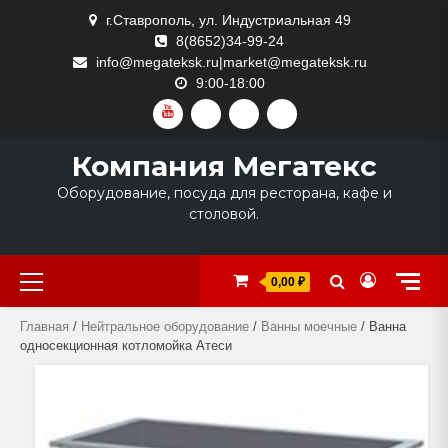
Skip
г.Ставрополь, ул. Индустриальная 49
to
8(8652)34-99-24
content
info@megateksk.ru|market@megateksk.ru
9:00-18:00
YOUTUBE
VKVIDEO
RUTUBE
DZEN
Компания Мегатекс
Оборудование, посуда для ресторана, кафе и
столовой.
Primary
0,00 ₽
Menu
Главная
/
Нейтральное оборудование
/
Ванны моечные
/ Ванна
односекционная котломойка Атеси