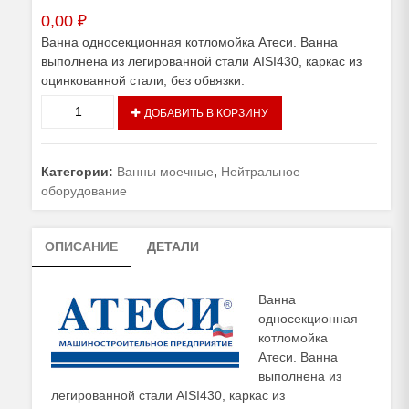
0,00
₽
Ванна односекционная котломойка Атеси. Ванна
выполнена из легированной стали AISI430, каркас из
оцинкованной стали, без обвязки.
Количество
ДОБАВИТЬ В КОРЗИНУ
товара
Ванна
односекционная
Категории:
Ванны моечные
,
Нейтральное
котломойка
оборудование
Атеси
ОПИСАНИЕ
ДЕТАЛИ
Ванна
односекционная
котломойка
Атеси. Ванна
выполнена из
легированной стали AISI430, каркас из