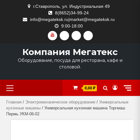
Skip
г.Ставрополь, ул. Индустриальная 49
to
8(8652)34-99-24
content
info@megateksk.ru|market@megateksk.ru
9:00-18:00
YOUTUBE
VKVIDEO
RUTUBE
DZEN
Компания Мегатекс
Оборудование, посуда для ресторана, кафе и
столовой.
Primary
0,00 ₽
Menu
Главная
/
Электромеханическое оборудование
/
Универсальные
кухонные машины
/ Универсальная кухонная машина Торгмаш
Пермь УКМ-06-02