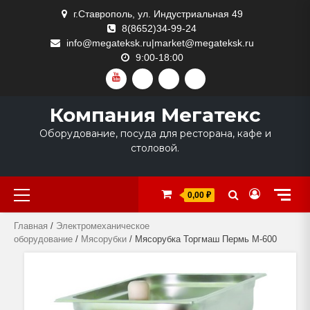
Skip
г.Ставрополь, ул. Индустриальная 49
to
8(8652)34-99-24
content
info@megateksk.ru|market@megateksk.ru
9:00-18:00
YOUTUBE
VKVIDEO
RUTUBE
DZEN
Компания Мегатекс
Оборудование, посуда для ресторана, кафе и
столовой.
Primary
0,00 ₽
Menu
Главная
/
Электромеханическое
оборудование
/
Мясорубки
/ Мясорубка Торгмаш Пермь М-600