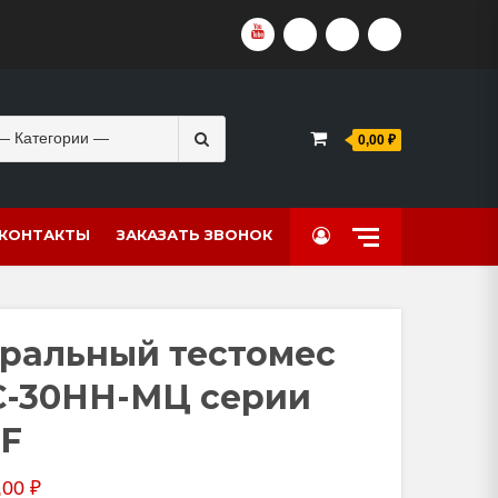
YOUTUBE
VKVIDEO
RUTUBE
DZEN
Search
0,00 ₽
for:
КОНТАКТЫ
ЗАКАЗАТЬ ЗВОНОК
ральный тестомес
-30НН-МЦ серии
F
,00
₽