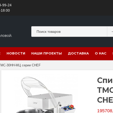
4-99-24
-18:00
оловой.
С
НОВОСТИ
НАШИ ПРОЕКТЫ
ДОСТАВКА
О НАС
 ТМС-30НН-МЦ серии CHEF
Спи
ТМС
CHE
195708