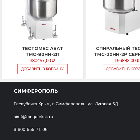
ТЕСТОМЕС АБАТ
СПИРАЛЬНЫЙ ТЕ
ТМС-80НН-2П
ТМС-20НН-2Р СЕР
380457,00
₽
156892,00
₽
ДОБАВИТЬ В КОРЗИНУ
ДОБАВИТЬ В КОР
СИМФЕРОПОЛЬ
Республика Крым, г. Симферополь, ул. Луговая 6Д
simf@megateksk.ru
8-800-555-71-06