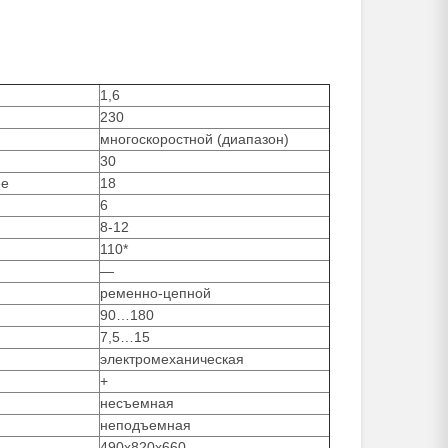
1,6
230
многоскоростной (диапазон)
30
ее
18
6
8-12
110*
—
ременно-цепной
90…180
7,5…15
электромеханическая
+
несъемная
неподъемная
490х820х660