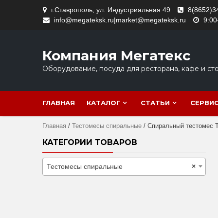
Skip
г.Ставрополь, ул. Индустриальная 49
8(8652)3
to
info@megateksk.ru|market@megateksk.ru
9:00
content
Компания Мегатекс
Оборудование, посуда для ресторана, кафе и ст
ГЛАВНАЯ
КАТАЛОГ
СТАТЬИ
СЕРВИ
Главная
/
Тестомесы спиральные
/ Спиральный тестомес
КАТЕГОРИИ ТОВАРОВ
Тестомесы спиральные
×