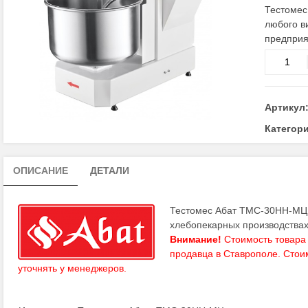
Тестомес
любого в
предприя
Количес
товара
Спираль
тестоме
Артикул
ТМС-30Н
МЦ
Категор
серии
CHEF
ОПИСАНИЕ
ДЕТАЛИ
Тестомес Абат ТМС-30НН-МЦ п
хлебопекарных производствах
Внимание!
Стоимость товара 
продавца в Ставрополе. Стои
уточнять у
менеджеров
.