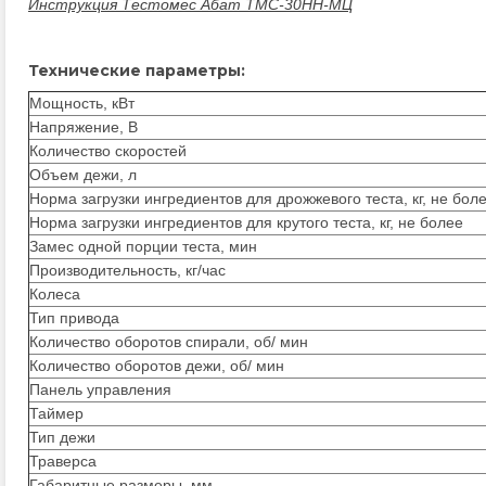
Инструкция Тестомес Абат ТМС-30НН-МЦ
Технические параметры:
Мощность, кВт
Напряжение, В
Количество скоростей
Объем дежи, л
Норма загрузки ингредиентов для дрожжевого теста, кг, не бол
Норма загрузки ингредиентов для крутого теста, кг, не более
Замес одной порции теста, мин
Производительность, кг/час
Колеса
Тип привода
Количество оборотов спирали, об/ мин
Количество оборотов дежи, об/ мин
Панель управления
Таймер
Тип дежи
Траверса
Габаритные размеры, мм