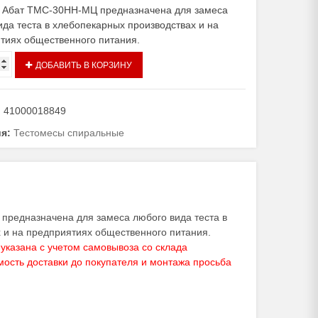
 Абат ТМС-30НН-МЦ предназначена для замеса
ида теста в хлебопекарных производствах и на
тиях общественного питания.
тво
ДОБАВИТЬ В КОРЗИНУ
ный
с
:
41000018849
Н-
ия:
Тестомесы спиральные
редназначена для замеса любого вида теста в
 и на предприятиях общественного питания.
указана с учетом самовывоза со склада
мость доставки до покупателя и монтажа просьба