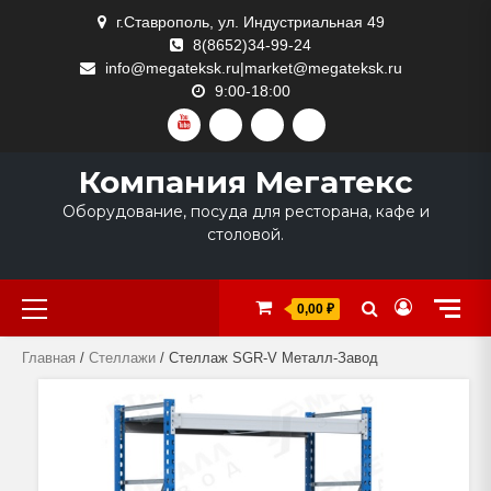
Skip
г.Ставрополь, ул. Индустриальная 49
to
8(8652)34-99-24
content
info@megateksk.ru|market@megateksk.ru
9:00-18:00
YOUTUBE
VKVIDEO
RUTUBE
DZEN
Компания Мегатекс
Оборудование, посуда для ресторана, кафе и
столовой.
Primary
0,00 ₽
Menu
Главная
/
Стеллажи
/ Стеллаж SGR-V Металл-Завод