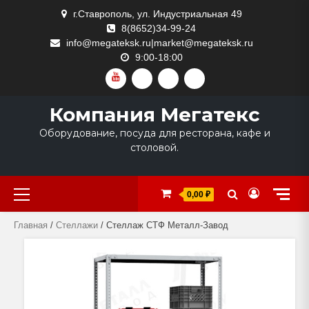
Skip
г.Ставрополь, ул. Индустриальная 49
to
8(8652)34-99-24
content
info@megateksk.ru|market@megateksk.ru
9:00-18:00
YOUTUBE
VKVIDEO
RUTUBE
DZEN
Компания Мегатекс
Оборудование, посуда для ресторана, кафе и
столовой.
Primary
0,00 ₽
Menu
Главная
/
Стеллажи
/ Стеллаж СТФ Металл-Завод