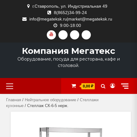
Skip
г.Ставрополь, ул. Индустриальная 49
to
8(8652)34-99-24
content
info@megateksk.ru|market@megateksk.ru
9:00-18:00
YOUTUBE
VKVIDEO
RUTUBE
DZEN
Компания Мегатекс
Оборудование, посуда для ресторана, кафе и
столовой.
Primary
0,00 ₽
Menu
Главная
/
Нейтральное оборудование
/
Стеллажи
кухонные
/ Стеллаж СК-6-5 нерж.