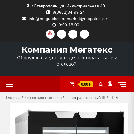
Skip
г.Ставрополь, ул. Индустриальная 49
to
8(8652)34-99-24
content
info@megateksk.ru|market@megateksk.ru
9:00-18:00
YOUTUBE
VKVIDEO
RUTUBE
DZEN
Компания Мегатекс
Оборудование, посуда для ресторана, кафе и
столовой.
Primary
0,00 ₽
Menu
Главная
/
Конвекционные печи
/ Шкаф расстоечный ШРТ-12М