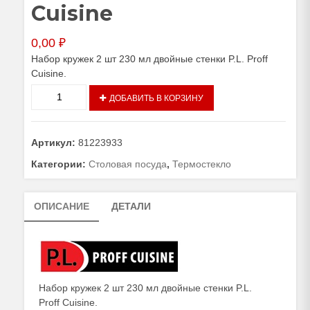
Cuisine
0,00
₽
Набор кружек 2 шт 230 мл двойные стенки P.L. Proff
Cuisine.
Количество
ДОБАВИТЬ В КОРЗИНУ
товара
Набор
кружек
Артикул:
81223933
2
шт
Категории:
Столовая посуда
,
Термостекло
230
мл
ОПИСАНИЕ
ДЕТАЛИ
двойные
стенки
P.L.
Proff
Cuisine
Набор кружек 2 шт 230 мл двойные стенки P.L.
Proff Cuisine.