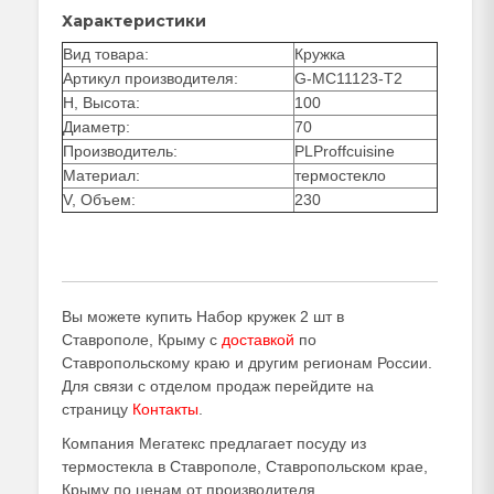
Характеристики
Вид товара:
Кружка
Артикул производителя:
G-MC11123-T2
H, Высота:
100
Диаметр:
70
Производитель:
PLProffcuisine
Материал:
термостекло
V, Объем:
230
Вы можете купить Набор кружек 2 шт в
Ставрополе, Крыму с
доставкой
по
Ставропольскому краю и другим регионам России.
Для связи с отделом продаж перейдите на
страницу
Контакты
.
Компания Мегатекс предлагает посуду из
термостекла в Ставрополе, Ставропольском крае,
Крыму по ценам от производителя.