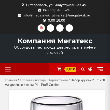
Skip
г.Ставрополь, ул. Индустриальная 49
to
8(8652)34-99-24
content
info@megateksk.ru|market@megateksk.ru
9:00-18:00
YOUTUBE
VKVIDEO
RUTUBE
DZEN
Компания Мегатекс
Оборудование, посуда для ресторана, кафе и
столовой.
Primary
0,00 ₽
Menu
Главная
/
Столовая посуда
/
Термостекло
/ Набор кружек 2 шт 230
мл двойные стенки P.L. Proff Cuisine