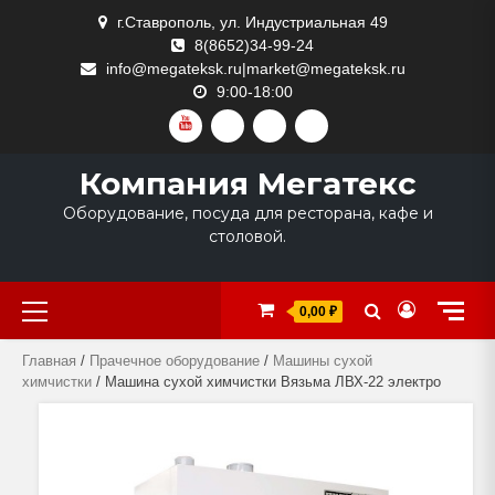
Skip
г.Ставрополь, ул. Индустриальная 49
to
8(8652)34-99-24
content
info@megateksk.ru|market@megateksk.ru
9:00-18:00
YOUTUBE
VKVIDEO
RUTUBE
DZEN
Компания Мегатекс
Оборудование, посуда для ресторана, кафе и
столовой.
Primary
0,00 ₽
Menu
Главная
/
Прачечное оборудование
/
Машины сухой
химчистки
/ Машина сухой химчистки Вязьма ЛВХ-22 электро