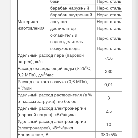
баки
Нерж. сталь
барабан наружный
Нерж. сталь
барабан внутренний
Нерж. сталь
Материал
ловушка
Нерж. сталь
изготовления
дистиллятор
Нерж. сталь
охладитель и
Нерж. сталь
водоотделитель
воздухоотводы
Нерж. сталь
Удельный расход пара (паровой
-/16
нагрев), кг/кг
0
Расход охлаждающей воды (t<25
С,
330
3
0,2 МПа), дм
/час
Расход сжатого воздуха (0,6 МПа),
0,01
3
м
/мин
Удельный расход растворителя (в %
3
от массы загрузки), не более
Удельный расход электроэнергии
2,5
(паровой нагрев), кВт*ч/цикл
Удельный расход электроэнергии
10
(электронагрев), кВт*ч/цикл
Напряжение, В
380±5%