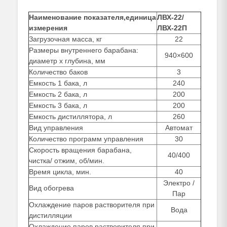
Наименование показателя,единица
ЛВХ-22/
измерения
ЛВХ-22П
Загрузочная масса, кг
22
Размеры внутреннего барабана:
940×600
диаметр х глубина, мм
Количество баков
3
Емкость 1 бака, л
240
Емкость 2 бака, л
200
Емкость 3 бака, л
200
Емкость дистиллятора, л
260
Вид управления
Автомат
Количество программ управления
30
Скорость вращения барабана,
40/400
чистка/ отжим, об/мин.
Время цикла, мин.
40
Электро /
Вид обогрева
Пар
Охлаждение паров растворителя при
Вода
дистилляции
Охлаждение паров растворителя при