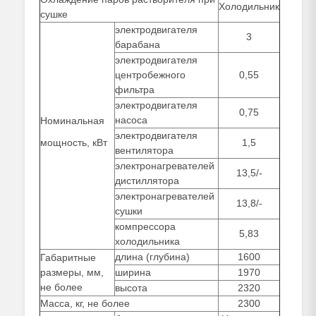
Холодильник
сушке
электродвигателя
3
барабана
электродвигателя
центробежного
0,55
фильтра
электродвигателя
0,75
насоса
Номинальная
электродвигателя
мощность, кВт
1,5
вентилятора
электронагревателей
13,5/-
дистиллятора
электронагревателей
13,8/-
сушки
компрессора
5,83
холодильника
длина (глубина)
1600
Габаритные
размеры, мм,
ширина
1970
не более
высота
2320
Масса, кг, не более
2300