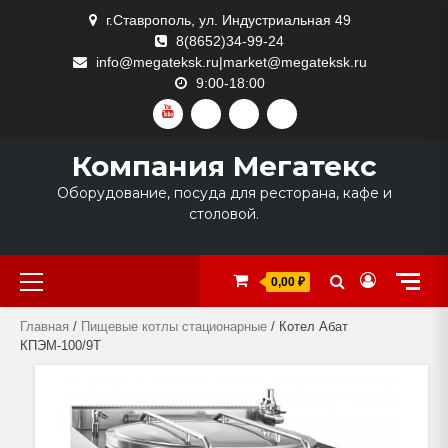
Skip
г.Ставрополь, ул. Индустриальная 49
to
8(8652)34-99-24
content
info@megateksk.ru|market@megateksk.ru
9:00-18:00
YOUTUBE
VKVIDEO
RUTUBE
DZEN
Компания Мегатекс
Оборудование, посуда для ресторана, кафе и
столовой.
Primary
0,00 ₽
Menu
Главная
/
Пищевые котлы стационарные
/ Котел Абат
КПЭМ-100/9Т