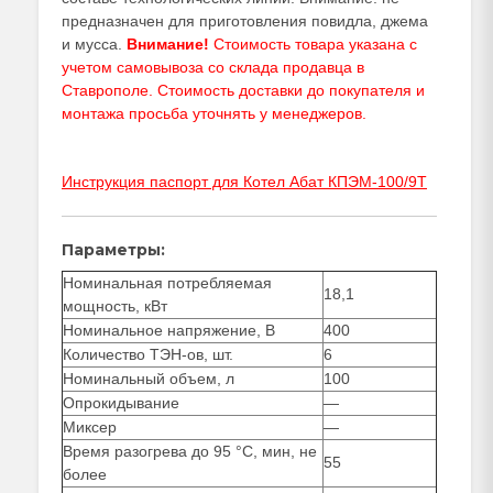
предназначен для приготовления повидла, джема
и мусса.
Внимание!
Стоимость товара указана с
учетом самовывоза со склада продавца в
Ставрополе. Стоимость доставки до покупателя и
монтажа просьба уточнять у
менеджеров
.
Инструкция паспорт для Котел Абат КПЭМ-100/9Т
Параметры:
Номинальная потребляемая
18,1
мощность, кВт
Номинальное напряжение, В
400
Количество ТЭН-ов, шт.
6
Номинальный объем, л
100
Опрокидывание
—
Миксер
—
Время разогрева до 95 °C, мин, не
55
более