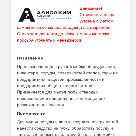
высшей
категории
Внимание!
5
Стоимость товара
л.
указана с учетом
ПНД
самовывоза со склада продавца в Ставрополе.
Стоимость доставки до покупателя и монтажа
просьба уточнять у
менеджеров
.
Назначение
Предназначено для ручной мойки оборудования,
инвентаря, посуды, поверхностей столов, тары на
предприятиях пищевой промышленности и
предприятиях общественного питания.
Применяется для мытья любых твердых
поверхностей в общественных помещениях
различного назначения.
Применение
Для мытья посуды и чистки твердых поверхностей
нанести средство на губку, обработать посуду и
тщательно промыть под струей воды. Для мойки