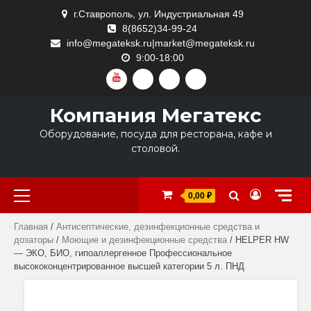
Skip
г.Ставрополь, ул. Индустриальная 49
to
8(8652)34-99-24
content
info@megateksk.ru|market@megateksk.ru
9:00-18:00
YOUTUBE
VKVIDEO
RUTUBE
DZEN
Компания Мегатекс
Оборудование, посуда для ресторана, кафе и
столовой.
Primary
0,00 ₽
Menu
Главная
/
Антисептические, дезинфекционные средства и
дозаторы
/
Моющие и дезинфекционные средства
/ HELPER HW
— ЭКО, БИО, гипоаллергенное Профессиональное
высококонцентрированное высшей категории 5 л. ПНД