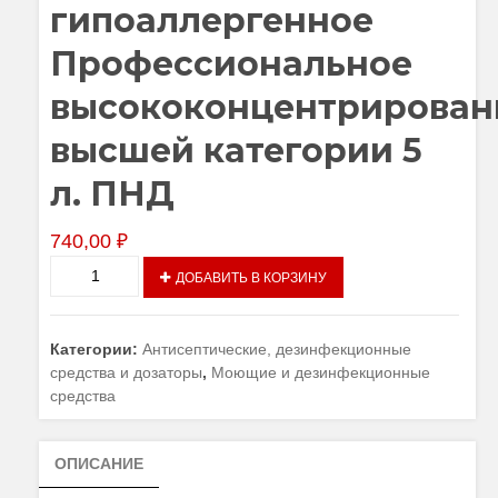
гипоаллергенное
Профессиональное
высококонцентрирован
высшей категории 5
л. ПНД
740,00
₽
Количество
ДОБАВИТЬ В КОРЗИНУ
товара
HELPER
HW
Категории:
Антисептические, дезинфекционные
-
средства и дозаторы
,
Моющие и дезинфекционные
ЭКО,
средства
БИО,
гипоаллергенное
Профессиональное
ОПИСАНИЕ
высококонцентрированное