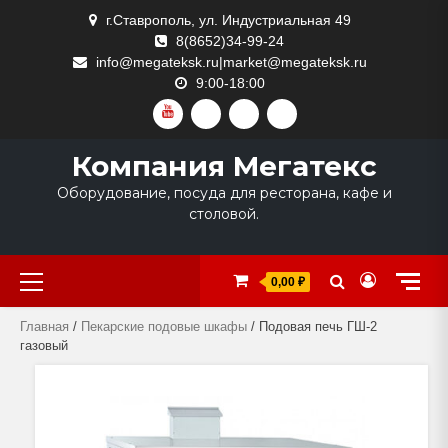
Skip
г.Ставрополь, ул. Индустриальная 49
to
8(8652)34-99-24
content
info@megateksk.ru|market@megateksk.ru
9:00-18:00
YOUTUBE
VKVIDEO
RUTUBE
DZEN
Компания Мегатекс
Оборудование, посуда для ресторана, кафе и
столовой.
Primary
0,00 ₽
Menu
Главная
/
Пекарские подовые шкафы
/ Подовая печь ГШ-2
газовый