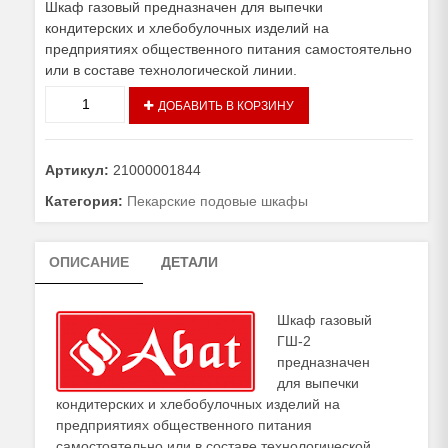
Шкаф газовый предназначен для выпечки
кондитерских и хлебобулочных изделий на
предприятиях общественного питания самостоятельно
или в составе технологической линии.
Количество
ДОБАВИТЬ В КОРЗИНУ
товара
Подовая
печь
Артикул:
21000001844
ГШ-2
газовый
Категория:
Пекарские подовые шкафы
ОПИСАНИЕ
ДЕТАЛИ
Шкаф газовый
ГШ-2
предназначен
для выпечки
кондитерских и хлебобулочных изделий на
предприятиях общественного питания
самостоятельно или в составе технологической