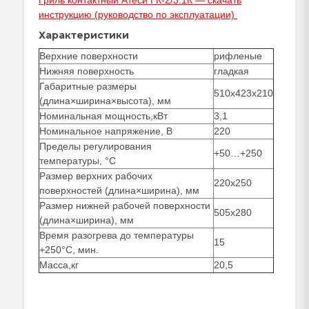
Гриль контактный Атеси ГК-2/3.1К — скачать
инструкцию (руководство по эксплуатации)
Характеристики
Верхние поверхности
рифленые
Нижняя поверхность
гладкая
Габаритные размеры
510х423х210
(длина×ширина×высота), мм
Номинальная мощность,кВт
3,1
Номинальное напряжение, В
220
Пределы регулирования
+50…+250
температуры, °С
Размер верхних рабочих
220х250
поверхностей (длина×ширина), мм
Размер нижней рабочей поверхности
505х280
(длина×ширина), мм
Время разогрева до температуры
15
+250°С, мин.
Масса,кг
20,5