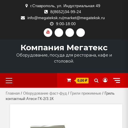
Skip
г.Ставрополь, ул. Индустриальная 49
to
8(8652)34-99-24
content
info@megateksk.ru|market@megateksk.ru
9:00-18:00
YOUTUBE
VKVIDEO
RUTUBE
DZEN
Компания Мегатекс
Оборудование, посуда для ресторана, кафе и
столовой.
Primary
0,00 ₽
Menu
Главная
/
Оборудование фаст-фуд
/
Грили прижимные
/ Гриль
контактный Атеси ГК-2/3.1К