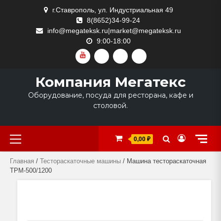
Skip
г.Ставрополь, ул. Индустриальная 49
to
8(8652)34-99-24
content
info@megateksk.ru|market@megateksk.ru
9:00-18:00
YOUTUBE
VKVIDEO
RUTUBE
DZEN
Компания Мегатекс
Оборудование, посуда для ресторана, кафе и
столовой.
Primary
0,00 ₽
Menu
Главная
/
Тестораскаточные машины
/ Машина тестораскаточная
ТРМ-500/1200