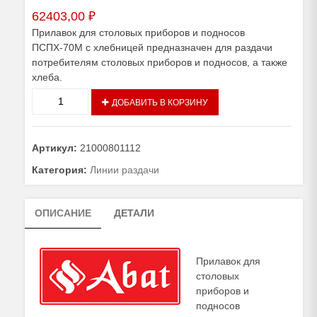
62403,00
₽
Прилавок для столовых приборов и подносов
ПСПХ-70М с хлебницей предназначен для раздачи
потребителям столовых приборов и подносов, а также
хлеба.
Количество
ДОБАВИТЬ В КОРЗИНУ
товара
Прилавок
для
Артикул:
21000801112
столовых
приборов
Категория:
Линии раздачи
ПСПХ-70М
ОПИСАНИЕ
ДЕТАЛИ
Прилавок для
столовых
приборов и
подносов