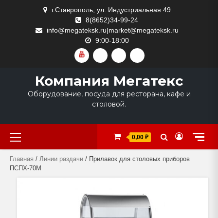
Skip
г.Ставрополь, ул. Индустриальная 49
to
8(8652)34-99-24
content
info@megateksk.ru|market@megateksk.ru
9:00-18:00
YOUTUBE
VKVIDEO
RUTUBE
DZEN
Компания Мегатекс
Оборудование, посуда для ресторана, кафе и
столовой.
Primary
0,00 ₽
Menu
Главная
/
Линии раздачи
/ Прилавок для столовых приборов
ПСПХ-70М