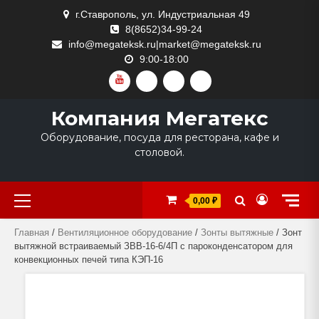
Skip
г.Ставрополь, ул. Индустриальная 49
to
8(8652)34-99-24
content
info@megateksk.ru|market@megateksk.ru
9:00-18:00
YOUTUBE
VKVIDEO
RUTUBE
DZEN
Компания Мегатекс
Оборудование, посуда для ресторана, кафе и
столовой.
Primary
0,00 ₽
Menu
Главная
/
Вентиляционное оборудование
/
Зонты вытяжные
/ Зонт
вытяжной встраиваемый ЗВВ-16-6/4П с пароконденсатором для
конвекционных печей типа КЭП-16