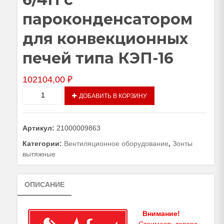
пароконденсатором
для конвекционных
печей типа КЭП-16
102104,00
₽
Количество
ДОБАВИТЬ В КОРЗИНУ
товара
Зонт
вытяжной
Артикул:
21000009863
встраиваемый
ЗВВ-16-
Категории:
Вентиляционное оборудование
,
Зонты
6/4П
вытяжные
с
пароконденсатором
ОПИСАНИЕ
для
конвекционных
печей
Внимание!
типа