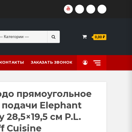
YOUTUBE
VKVIDEO
RUTUBE
DZEN
Search
0,00 ₽
for:
КОНТАКТЫ
ЗАКАЗАТЬ ЗВОНОК
до прямоугольное
 подачи Elephant
y 28,5×19,5 см P.L.
f Cuisine