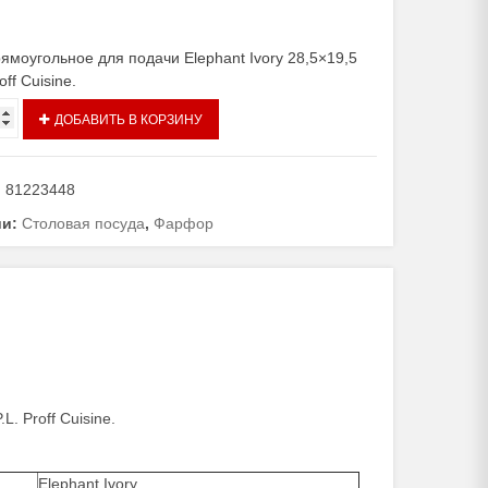
ямоугольное для подачи Elephant Ivory 28,5×19,5
off Cuisine.
тво
ДОБАВИТЬ В КОРЗИНУ
ольное
:
81223448
ии:
Столовая посуда
,
Фарфор
. Proff Cuisine.
Elephant Ivory