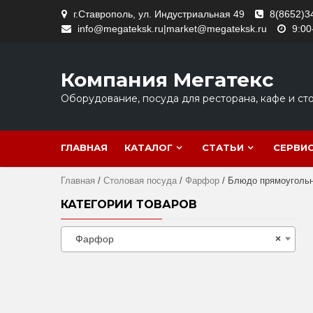
Skip
г.Ставрополь, ул. Индустриальная 49
8(8652)3
to
info@megateksk.ru|market@megateksk.ru
9:00
content
Компания Мегатекс
Оборудование, посуда для ресторана, кафе и ст
ГЛАВНАЯ
КАТАЛОГ
СТАТЬИ
СЕРВИ
Главная
/
Столовая посуда
/
Фарфор
/ Блюдо прямоугольное
КАТЕГОРИИ ТОВАРОВ
Фарфор
×