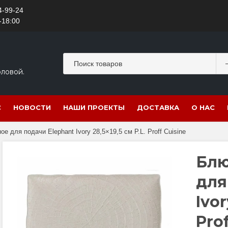
4-99-24
-18:00
оловой.
С
НОВОСТИ
НАШИ ПРОЕКТЫ
ДОСТАВКА
О НАС
 для подачи Elephant Ivory 28,5×19,5 см P.L. Proff Cuisine
Блю
для
Ivor
Prof