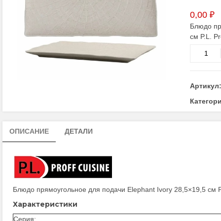
0,00
₽
Блюдо пр
см P.L. Pr
Количес
товара
Блюдо
прямоуг
Артикул
для
подачи
Категор
Elephant
Ivory
ОПИСАНИЕ
ДЕТАЛИ
28,5×19,5
см
P.L.
Proff
Cuisine
Блюдо прямоугольное для подачи Elephant Ivory 28,5×19,5 см P.L
Характеристики
Серия: