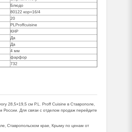
Блюдо
80122 кор=16/4
20
PLProffcuisine
КНР
Да
Да
4 мм
фарфор
732
y 28,5×19,5 см P.L. Proff Cuisine в Ставрополе,
м России. Для связи с отделом продаж перейдите
ле, Ставропольском крае, Крыму по ценам от