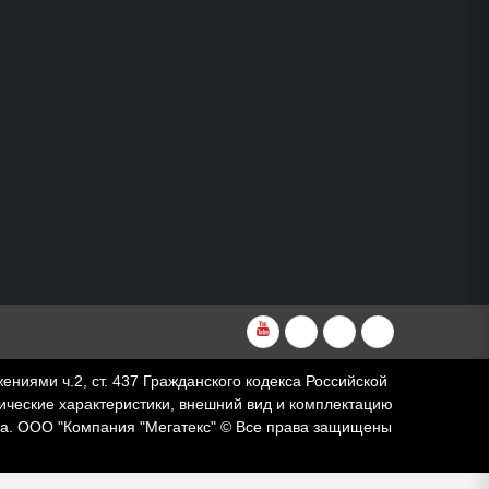
YouTube
VKvideo
RuTube
Dzen
ями ч.2, ст. 437 Гражданского кодекса Российской
ческие характеристики, внешний вид и комплектацию
за. ООО "Компания "Мегатекс" © Все права защищены