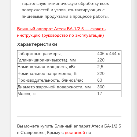
тщательную гигиеническую обработку всех
поверхностей и узлов, контактирующих с
пищевыми продуктами в процессе работы.
Блинный аппарат Атеси БА-1/2.5 — скачать
инструкцию (руководство по эксплуатации)
Характеристики
Габаритные размеры,
406 х 444 х
(длина×ширина×высота), мм
220
Номинальная мощность, кВт
2,5
Номинальное напряжение, В
220
Производительность, блинов/час
60
Диаметр жарочной поверхности, мм
360
Масса, кг
17
Вы можете купить Блинный аппарат Атеси БА-1/2.5
в Ставрополе, Крыму с
доставкой
по