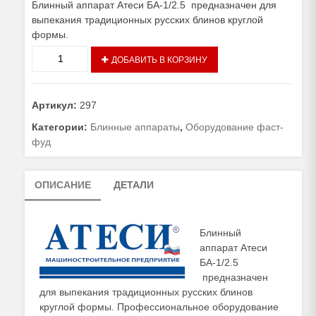
Блинный аппарат Атеси БА-1/2.5 предназначен для
выпекания традиционных русских блинов круглой
формы.
Количество
ДОБАВИТЬ В КОРЗИНУ
товара
Блинный
аппарат
Артикул:
297
Атеси
БА-1/2.5
Категории:
Блинные аппараты
,
Оборудование фаст-
фуд
ОПИСАНИЕ
ДЕТАЛИ
Блинный
аппарат Атеси
БА-1/2.5
предназначен
для выпекания традиционных русских блинов
круглой формы. Профессиональное оборудование