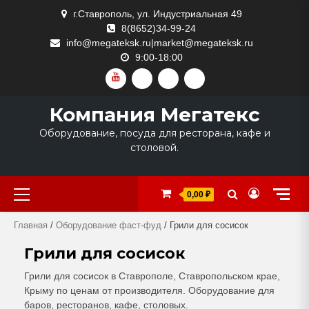
Skip
г.Ставрополь, ул. Индустриальная 49
to
8(8652)34-99-24
content
info@megateksk.ru|market@megateksk.ru
9:00-18:00
YOUTUBE
VKVIDEO
RUTUBE
DZEN
Компания Мегатекс
Оборудование, посуда для ресторана, кафе и
столовой.
Primary
0,00 ₽
Menu
Главная
/
Оборудование фаст-фуд
/ Грили для сосисок
Грили для сосисок
Грили для сосисок в Ставрополе, Ставропольском крае,
Крыму по ценам от производителя. Оборудование для
баров, ресторанов, кафе, столовых.