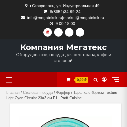
Skip
г.Ставрополь, ул. Индустриальная 49
to
8(8652)34-99-24
content
info@megateksk.ru|market@megateksk.ru
9:00-18:00
YOUTUBE
VKVIDEO
RUTUBE
DZEN
Компания Мегатекс
Оборудование, посуда для ресторана, кафе и
столовой.
Primary
0,00 ₽
Menu
Главная
/
Столовая посуда
/
Фарфор
/ Тарелка с бортом Texture
Light Cyan Circular 23×3 см P.L. Proff Cuisine