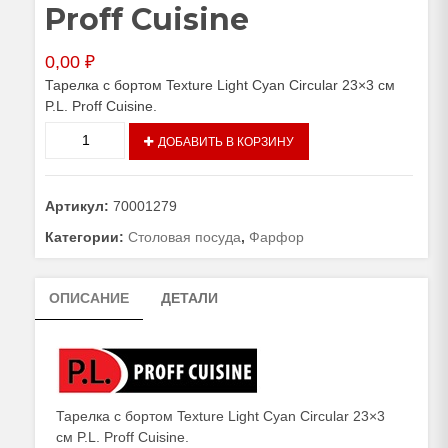
Proff Cuisine
0,00
₽
Тарелка с бортом Texture Light Cyan Circular 23×3 см
P.L. Proff Cuisine.
Количество
ДОБАВИТЬ В КОРЗИНУ
товара
Тарелка
с
Артикул:
70001279
бортом
Texture
Категории:
Столовая посуда
,
Фарфор
Light
Cyan
ОПИСАНИЕ
ДЕТАЛИ
Circular
23×3
см
P.L.
Proff
Cuisine
Тарелка с бортом Texture Light Cyan Circular 23×3
см P.L. Proff Cuisine.