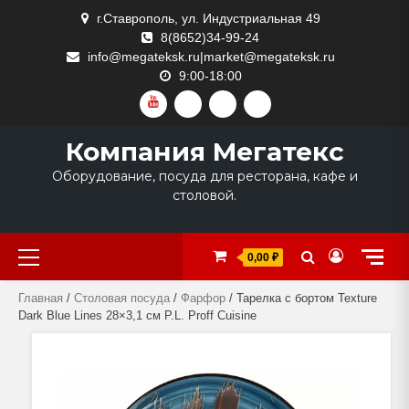
Skip
г.Ставрополь, ул. Индустриальная 49
to
8(8652)34-99-24
content
info@megateksk.ru|market@megateksk.ru
9:00-18:00
YOUTUBE
VKVIDEO
RUTUBE
DZEN
Компания Мегатекс
Оборудование, посуда для ресторана, кафе и
столовой.
Primary
0,00 ₽
Menu
Главная
/
Столовая посуда
/
Фарфор
/ Тарелка с бортом Texture
Dark Blue Lines 28×3,1 см P.L. Proff Cuisine