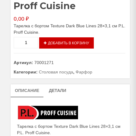
Proff Cuisine
0,00
₽
Тарелка с бортом Texture Dark Blue Lines 28×3,1 см P.L.
Proff Cuisine.
Количество
ДОБАВИТЬ В КОРЗИНУ
товара
Тарелка
с
Артикул:
70001271
бортом
Texture
Категории:
Столовая посуда
,
Фарфор
Dark
Blue
ОПИСАНИЕ
ДЕТАЛИ
Lines
28×3,1
см
P.L.
Proff
Cuisine
Тарелка с бортом Texture Dark Blue Lines 28×3,1 см
P.L. Proff Cuisine.