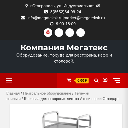
Skip
г.Ставрополь, ул. Индустриальная 49
to
8(8652)34-99-24
content
info@megateksk.ru|market@megateksk.ru
9:00-18:00
YOUTUBE
VKVIDEO
RUTUBE
DZEN
Компания Мегатекс
Оборудование, посуда для ресторана, кафе и
столовой.
Primary
0,00 ₽
Menu
Главная
/
Нейтральное оборудование
/
Тележки
шпильки
/ Шпилька для пекарских листов Атеси серии Стандарт