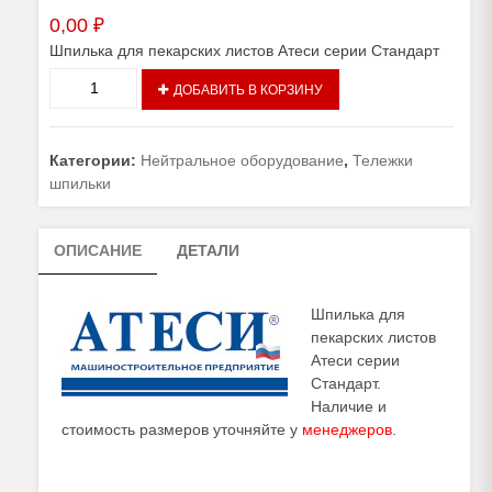
0,00
₽
Шпилька для пекарских листов Атеси серии Стандарт
Количество
ДОБАВИТЬ В КОРЗИНУ
товара
Шпилька
для
Категории:
Нейтральное оборудование
,
Тележки
пекарских
шпильки
листов
Атеси
серии
ОПИСАНИЕ
ДЕТАЛИ
Стандарт
Шпилька для
пекарских листов
Атеси серии
Стандарт.
Наличие и
стоимость размеров уточняйте у
менеджеров
.