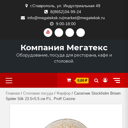
Skip
г.Ставрополь, ул. Индустриальная 49
to
8(8652)34-99-24
content
info@megateksk.ru|market@megateksk.ru
9:00-18:00
YOUTUBE
VKVIDEO
RUTUBE
DZEN
Компания Мегатекс
Оборудование, посуда для ресторана, кафе и
столовой.
Primary
0,00 ₽
Menu
Главная
/
Столовая посуда
/
Фарфор
/ Салатник Stockholm Brown
Spider Silk 23.5×5.5 см P.L. Proff Cuisine