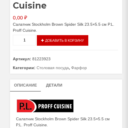
Cuisine
0,00
₽
Салатник Stockholm Brown Spider Silk 23.5×5.5 см P.L.
Proff Cuisine.
Количество
ДОБАВИТЬ В КОРЗИНУ
товара
Салатник
Stockholm
Артикул:
81223923
Brown
Spider
Категории:
Столовая посуда
,
Фарфор
Silk
23.5×5.5
ОПИСАНИЕ
ДЕТАЛИ
см
P.L.
Proff
Cuisine
Салатник Stockholm Brown Spider Silk 23.5×5.5 см
P.L. Proff Cuisine.