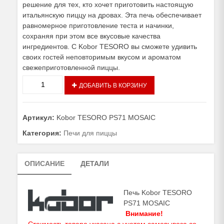
решение для тех, кто хочет приготовить настоящую
итальянскую пиццу на дровах. Эта печь обеспечивает
равномерное приготовление теста и начинки,
сохраняя при этом все вкусовые качества
ингредиентов. С Kobor TESORO вы сможете удивить
своих гостей неповторимым вкусом и ароматом
свежеприготовленной пиццы.
Количество
ДОБАВИТЬ В КОРЗИНУ
товара
Печь
Kobor
Артикул:
Kobor TESORO PS71 MOSAIC
TESORO
PS71
Категория:
Печи для пиццы
MOSAIC
ОПИСАНИЕ
ДЕТАЛИ
Печь Kobor TESORO
PS71 MOSAIC
Внимание!