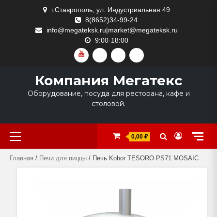
Skip
г.Ставрополь, ул. Индустриальная 49
to
8(8652)34-99-24
content
info@megateksk.ru|market@megateksk.ru
9:00-18:00
YOUTUBE
VKVIDEO
RUTUBE
DZEN
Компания Мегатекс
Оборудование, посуда для ресторана, кафе и
столовой.
Primary
0,00 ₽
Menu
Главная
/
Печи для пиццы
/ Печь Kobor TESORO PS71 MOSAIC