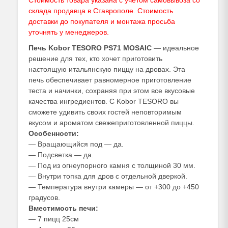
Стоимость товара указана с учетом самовывоза со
склада продавца в Ставрополе. Стоимость
доставки до покупателя и монтажа просьба
уточнять у
менеджеров
.
Печь Kobor TESORO PS71 MOSAIC
— идеальное
решение для тех, кто хочет приготовить
настоящую итальянскую пиццу на дровах. Эта
печь обеспечивает равномерное приготовление
теста и начинки, сохраняя при этом все вкусовые
качества ингредиентов. С Kobor TESORO вы
сможете удивить своих гостей неповторимым
вкусом и ароматом свежеприготовленной пиццы.
Особенности:
— Вращающийся под — да.
— Подсветка — да.
— Под из огнеупорного камня с толщиной 30 мм.
— Внутри топка для дров с отдельной дверкой.
— Температура внутри камеры — от +300 до +450
градусов.
Вместимость печи:
— 7 пицц 25см