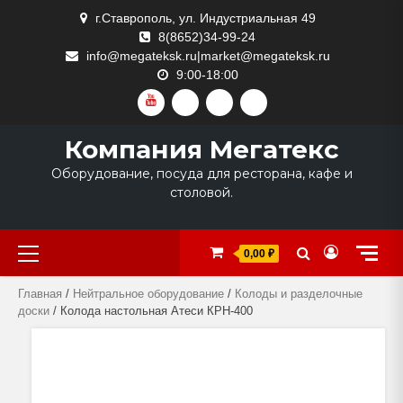
Skip
г.Ставрополь, ул. Индустриальная 49
to
8(8652)34-99-24
content
info@megateksk.ru|market@megateksk.ru
9:00-18:00
YOUTUBE
VKVIDEO
RUTUBE
DZEN
Компания Мегатекс
Оборудование, посуда для ресторана, кафе и
столовой.
Primary
0,00 ₽
Menu
Главная
/
Нейтральное оборудование
/
Колоды и разделочные
доски
/ Колода настольная Атеси КРН-400