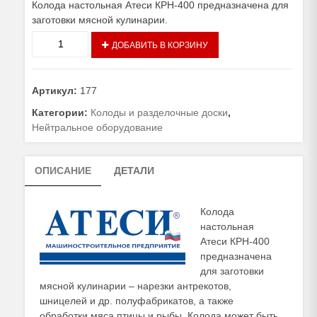
Колода настольная Атеси КРН-400 предназначена для
заготовки мясной кулинарии.
Количество
ДОБАВИТЬ В КОРЗИНУ
товара
Колода
настольная
Артикул:
177
Атеси
КРН-400
Категории:
Колоды и разделочные доски
,
Нейтральное оборудование
ОПИСАНИЕ
ДЕТАЛИ
Колода
настольная
Атеси КРН-400
предназначена
для заготовки
мясной кулинарии – нарезки антрекотов,
шницелей и др. полуфабрикатов, а также
обработки мяса птицы и рыбы. Колода может быть