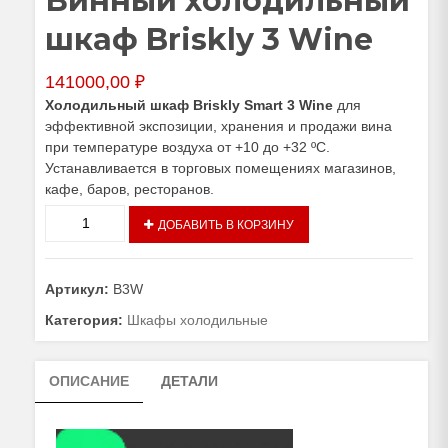
Винный холодильный
шкаф Briskly 3 Wine
141000,00
₽
Холодильный шкаф Briskly Smart 3 Wine
для
эффективной экспозиции, хранения и продажи вина
при температуре воздуха от +10 до +32 ºC.
Устанавливается в торговых помещениях магазинов,
кафе, баров, ресторанов.
Количество
ДОБАВИТЬ В КОРЗИНУ
товара
Винный
холодильный
Артикул:
B3W
шкаф
Briskly
Категория:
Шкафы холодильные
3
Wine
ОПИСАНИЕ
ДЕТАЛИ