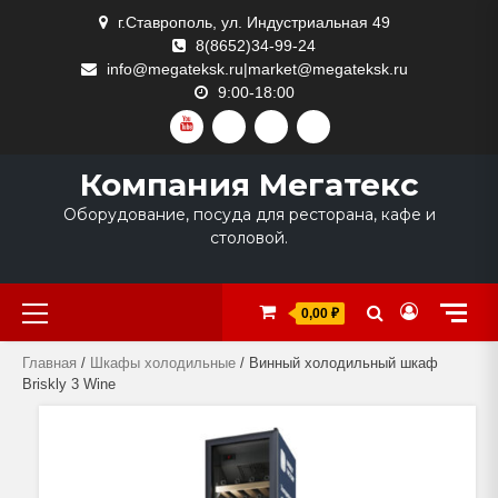
Skip
г.Ставрополь, ул. Индустриальная 49
to
8(8652)34-99-24
content
info@megateksk.ru|market@megateksk.ru
9:00-18:00
YOUTUBE
VKVIDEO
RUTUBE
DZEN
Компания Мегатекс
Оборудование, посуда для ресторана, кафе и
столовой.
Primary
0,00 ₽
Menu
Главная
/
Шкафы холодильные
/ Винный холодильный шкаф
Briskly 3 Wine