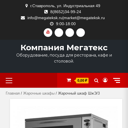
Skip
г.Ставрополь, ул. Индустриальная 49
to
8(8652)34-99-24
content
info@megateksk.ru|market@megateksk.ru
9:00-18:00
YOUTUBE
VKVIDEO
RUTUBE
DZEN
Компания Мегатекс
Оборудование, посуда для ресторана, кафе и
столовой.
Primary
0,00 ₽
Menu
Главная
/
Жарочные шкафы
/ Жарочный шкаф ШжЭ/3