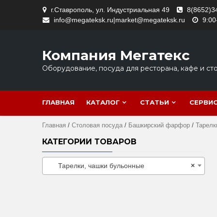
Skip
г.Ставрополь, ул. Индустриальная 49
8(8652)3
to
info@megateksk.ru|market@megateksk.ru
9:00
content
Компания Мегатекс
Оборудование, посуда для ресторана, кафе и ст
ГЛАВНАЯ
КАТАЛОГ
СТАТЬИ
СЕРВИ
Главная
/
Столовая посуда
/
Башкирский фарфор
/
Тарелк
КАТЕГОРИИ ТОВАРОВ
Тарелки, чашки бульонные
×