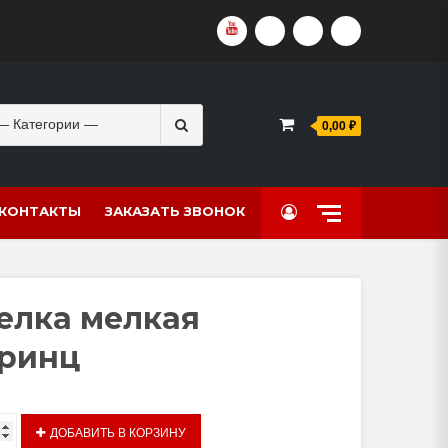
YOUTUBE
VKVIDEO
RUTUBE
DZEN
Search
0,00 ₽
for:
КОНТАКТЫ
ЗАКАЗАТЬ ЗВОНОК
елка мелкая
ринц
тво
ДОБАВИТЬ В КОРЗИНУ