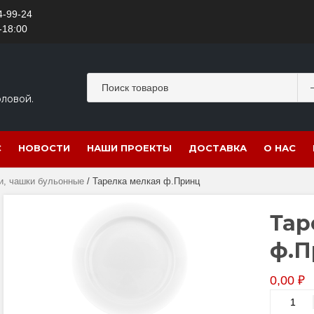
4-99-24
-18:00
оловой.
С
НОВОСТИ
НАШИ ПРОЕКТЫ
ДОСТАВКА
О НАС
и, чашки бульонные
/ Тарелка мелкая ф.Принц
Тар
ф.П
0,00
₽
Количес
товара