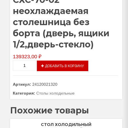
неохлаждаемая
столешница без
борта (дверь, ящики
1/2,дверь-стекло)
139323,00
₽
Количество
ДОБАВИТЬ В КОРЗИНУ
товара
Стол
холодильный
Артикул:
24120021320
среднетемпературный
СХС-70-
Категория:
Столы холодильные
02
неохлаждаемая
Похожие товары
столешница
без
борта
СТОЛ ХОЛОДИЛЬНЫЙ