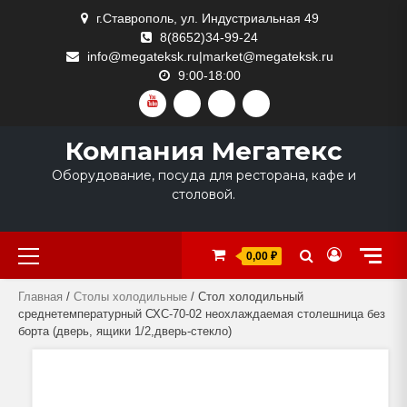
Skip
г.Ставрополь, ул. Индустриальная 49
to
8(8652)34-99-24
content
info@megateksk.ru|market@megateksk.ru
9:00-18:00
YOUTUBE
VKVIDEO
RUTUBE
DZEN
Компания Мегатекс
Оборудование, посуда для ресторана, кафе и
столовой.
Primary
0,00 ₽
Menu
Главная
/
Столы холодильные
/ Стол холодильный
среднетемпературный СХС-70-02 неохлаждаемая столешница без
борта (дверь, ящики 1/2,дверь-стекло)