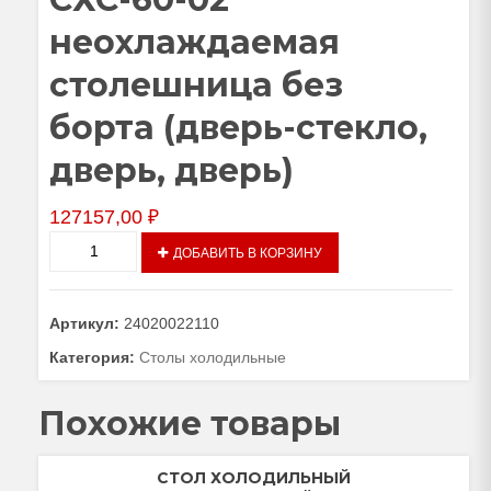
неохлаждаемая
столешница без
борта (дверь-стекло,
дверь, дверь)
127157,00
₽
Количество
ДОБАВИТЬ В КОРЗИНУ
товара
Стол
холодильный
Артикул:
24020022110
среднетемпературный
СХС-60-
Категория:
Столы холодильные
02
неохлаждаемая
Похожие товары
столешница
без
борта
СТОЛ ХОЛОДИЛЬНЫЙ