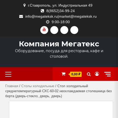
Skip
г.Ставрополь, ул. Индустриальная 49
to
8(8652)34-99-24
content
info@megateksk.ru|market@megateksk.ru
9:00-18:00
YOUTUBE
VKVIDEO
RUTUBE
DZEN
Компания Мегатекс
Оборудование, посуда для ресторана, кафе и
столовой.
Primary
0,00 ₽
Menu
Главная
/
Столы холодильные
/ Стол холодильный
среднетемпературный СХС-60-02 неохлаждаемая столешница без
борта (дверь-стекло, дверь, дверь)