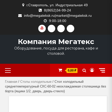
Skip
г.Ставрополь, ул. Индустриальная 49
to
8(8652)34-99-24
content
info@megateksk.ru|market@megateksk.ru
9:00-18:00
YOUTUBE
VKVIDEO
RUTUBE
DZEN
Компания Мегатекс
Оборудование, посуда для ресторана, кафе и
столовой.
Primary
0,00 ₽
Menu
Главная
/
Столы холодильные
/ Стол холодильный
среднетемпературный СХС-60-02 неохлаждаемая столешница без
борта (ящики 1/2, дверь, дверь-стекло)