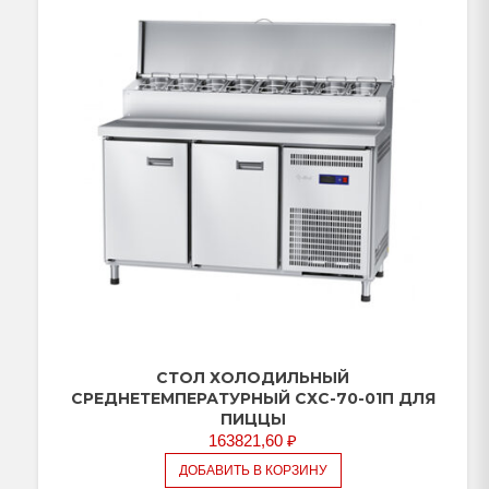
(ящики
1/2,
дверь,
дверь-
стекло)
СТОЛ ХОЛОДИЛЬНЫЙ
СРЕДНЕТЕМПЕРАТУРНЫЙ СХС-70-01П ДЛЯ
ПИЦЦЫ
163821,60
₽
ДОБАВИТЬ В КОРЗИНУ