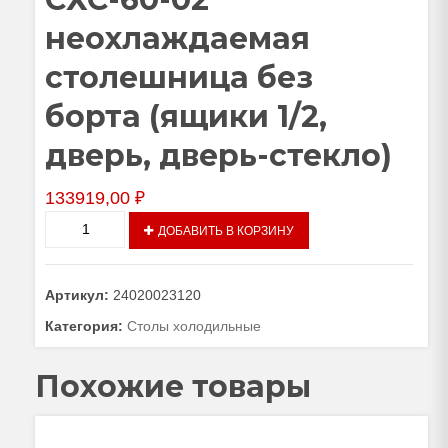
неохлаждаемая
столешница без
борта (ящики 1/2,
дверь, дверь-стекло)
133919,00
₽
Количество
ДОБАВИТЬ В КОРЗИНУ
товара
Стол
холодильный
Артикул:
24020023120
среднетемпературный
СХС-60-
Категория:
Столы холодильные
02
неохлаждаемая
Похожие товары
столешница
без
борта