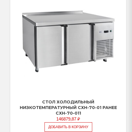
(дверь-
стекло,
ящики
1/2,
дверь)
СТОЛ ХОЛОДИЛЬНЫЙ
НИЗКОТЕМПЕРАТУРНЫЙ СХН-70-01 РАНЕЕ
СХН-70-011
146879,87
₽
ДОБАВИТЬ В КОРЗИНУ