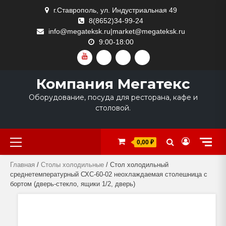
Skip
г.Ставрополь, ул. Индустриальная 49
to
8(8652)34-99-24
content
info@megateksk.ru|market@megateksk.ru
9:00-18:00
YOUTUBE
VKVIDEO
RUTUBE
DZEN
Компания Мегатекс
Оборудование, посуда для ресторана, кафе и
столовой.
Primary
0,00 ₽
Menu
Главная
/
Столы холодильные
/ Стол холодильный
среднетемпературный СХС-60-02 неохлаждаемая столешница с
бортом (дверь-стекло, ящики 1/2, дверь)