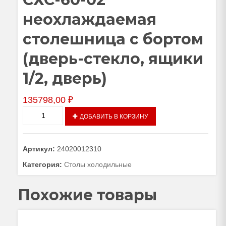
неохлаждаемая
столешница с бортом
(дверь-стекло, ящики
1/2, дверь)
135798,00
₽
Количество
ДОБАВИТЬ В КОРЗИНУ
товара
Стол
холодильный
Артикул:
24020012310
среднетемпературный
СХС-60-
Категория:
Столы холодильные
02
неохлаждаемая
Похожие товары
столешница
с
бортом