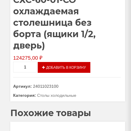
охлаждаемая
столешница без
борта (ящики 1/2,
дверь)
124275,00
₽
Количество
ДОБАВИТЬ В КОРЗИНУ
товара
Стол
холодильный
Артикул:
24011023100
среднетемпературный
СХС-60-
Категория:
Столы холодильные
01-
СО
Похожие товары
охлаждаемая
столешница
без