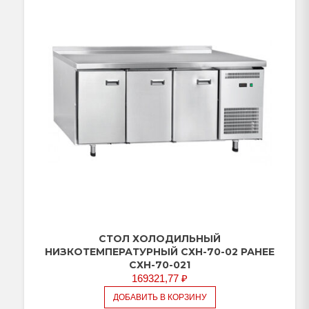
борта
(ящики
1/2,
дверь)
СТОЛ ХОЛОДИЛЬНЫЙ
НИЗКОТЕМПЕРАТУРНЫЙ СХН-70-02 РАНЕЕ
СХН-70-021
169321,77
₽
ДОБАВИТЬ В КОРЗИНУ