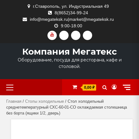
Skip
г.Ставрополь, ул. Индустриальная 49
to
8(8652)34-99-24
content
info@megateksk.ru|market@megateksk.ru
9:00-18:00
YOUTUBE
VKVIDEO
RUTUBE
DZEN
Компания Мегатекс
Оборудование, посуда для ресторана, кафе и
столовой.
Primary
0,00 ₽
Menu
Главная
/
Столы холодильные
/ Стол холодильный
среднетемпературный СХС-60-01-СО охлаждаемая столешница
без борта (ящики 1/2, дверь)