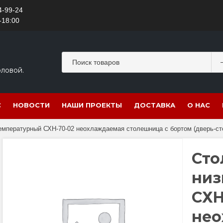
4-99-24
-18:00
оловой.
С
НОВОСТИ
НАШИ ПРОЕКТЫ
ДОСТАВКА
О НАС
мпературный СХН-70-02 неохлаждаемая столешница с бортом (дверь-стек
Сто
низ
СХН
нео