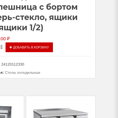
лешница с бортом
ерь-стекло, ящики
 ящики 1/2)
,00
₽
тво
ДОБАВИТЬ В КОРЗИНУ
ьный
:
24120112330
мпературный
ия:
Столы холодильные
даемая
ица