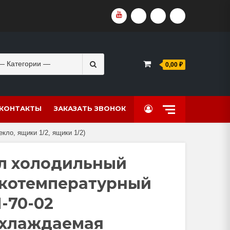
YOUTUBE
VKVIDEO
RUTUBE
DZEN
Search
0,00 ₽
for:
КОНТАКТЫ
ЗАКАЗАТЬ ЗВОНОК
ло, ящики 1/2, ящики 1/2)
л холодильный
котемпературный
-70-02
хлаждаемая