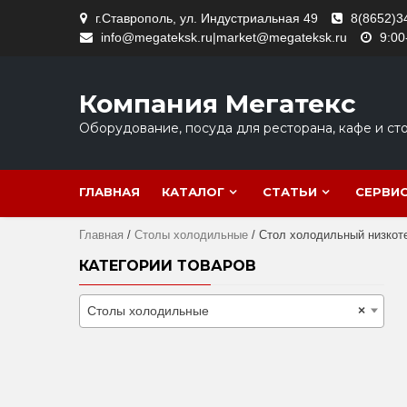
Skip
г.Ставрополь, ул. Индустриальная 49
8(8652)3
to
info@megateksk.ru|market@megateksk.ru
9:00
content
Компания Мегатекс
Оборудование, посуда для ресторана, кафе и ст
ГЛАВНАЯ
КАТАЛОГ
СТАТЬИ
СЕРВИ
Главная
/
Столы холодильные
/ Стол холодильный низкоте
КАТЕГОРИИ ТОВАРОВ
Столы холодильные
×