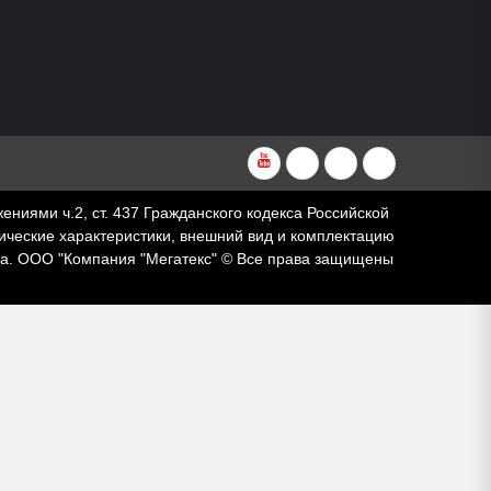
YouTube
VKvideo
RuTube
Dzen
ями ч.2, ст. 437 Гражданского кодекса Российской
ческие характеристики, внешний вид и комплектацию
за. ООО "Компания "Мегатекс" © Все права защищены