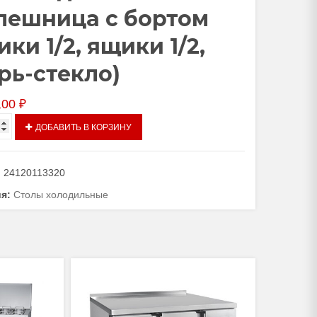
лешница с бортом
ики 1/2, ящики 1/2,
рь-стекло)
,00
₽
тво
ДОБАВИТЬ В КОРЗИНУ
ьный
:
24120113320
мпературный
ия:
Столы холодильные
даемая
ица