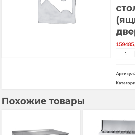
сто
(ящ
две
159485
Количес
товара
Стол
холодил
Артикул
низкоте
СХН-70-
Категор
02
неохлаж
Похожие товары
столешн
с
бортом
(ящики
1/2,
ящики