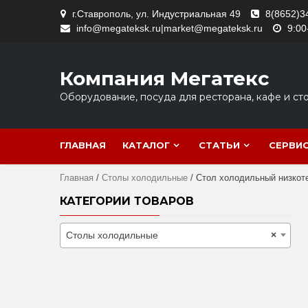
Skip
г.Ставрополь, ул. Индустриальная 49
8(8652)3
to
info@megateksk.ru|market@megateksk.ru
9:00
content
Компания Мегатекс
Оборудование, посуда для ресторана, кафе и ст
ГЛАВНАЯ
КАТАЛОГ
СТАТЬИ
СЕРВИ
Главная
/
Столы холодильные
/ Стол холодильный низкоте
КАТЕГОРИИ ТОВАРОВ
Столы холодильные
×