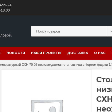
4-99-24
-18:00
оловой.
С
НОВОСТИ
НАШИ ПРОЕКТЫ
ДОСТАВКА
О НАС
мпературный СХН-70-02 неохлаждаемая столешница с бортом (ящики 1/2,
Сто
низ
СХН
нео