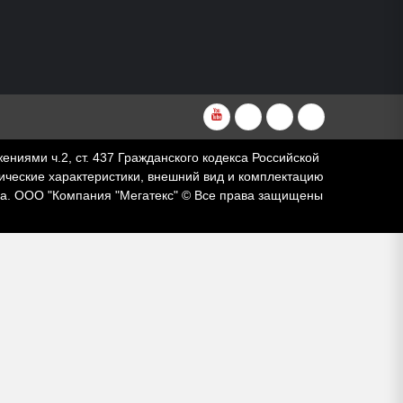
YouTube
VKvideo
RuTube
Dzen
ями ч.2, ст. 437 Гражданского кодекса Российской
ческие характеристики, внешний вид и комплектацию
за. ООО "Компания "Мегатекс" © Все права защищены