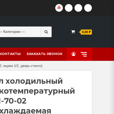
YOUTUBE
VKVIDEO
RUTUBE
DZEN
Search
0,00 ₽
for:
КОНТАКТЫ
ЗАКАЗАТЬ ЗВОНОК
 ящики 1/2, дверь-стекло)
л холодильный
котемпературный
-70-02
хлаждаемая