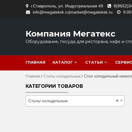
Skip
г.Ставрополь, ул. Индустриальная 49
8(8652)3
to
info@megateksk.ru|market@megateksk.ru
9:00
content
Компания Мегатекс
Оборудование, посуда для ресторана, кафе и ст
ГЛАВНАЯ
КАТАЛОГ
СТАТЬИ
СЕРВИ
Главная
/
Столы холодильные
/ Стол холодильный низкоте
КАТЕГОРИИ ТОВАРОВ
Столы холодильные
×