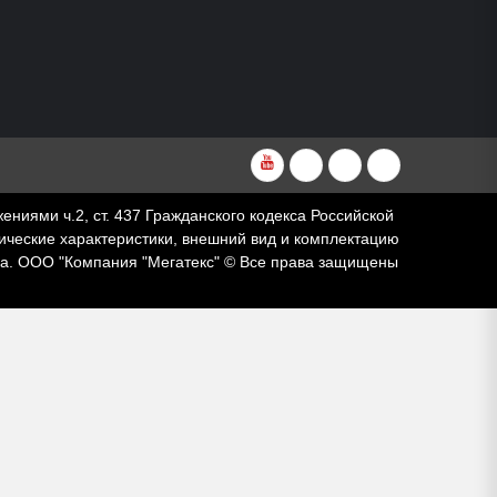
YouTube
VKvideo
RuTube
Dzen
ями ч.2, ст. 437 Гражданского кодекса Российской
ческие характеристики, внешний вид и комплектацию
за. ООО "Компания "Мегатекс" © Все права защищены