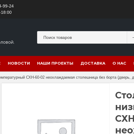
4-99-24
-18:00
оловой.
С
НОВОСТИ
НАШИ ПРОЕКТЫ
ДОСТАВКА
О НАС
мпературный СХН-60-02 неохлаждаемая столешница без борта (дверь, дв
Сто
низ
СХН
нео