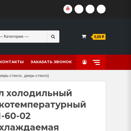
YOUTUBE
VKVIDEO
RUTUBE
DZEN
Search
0,00 ₽
for:
КОНТАКТЫ
ЗАКАЗАТЬ ЗВОНОК
ерь-стекло, дверь-стекло)
л холодильный
котемпературный
-60-02
хлаждаемая