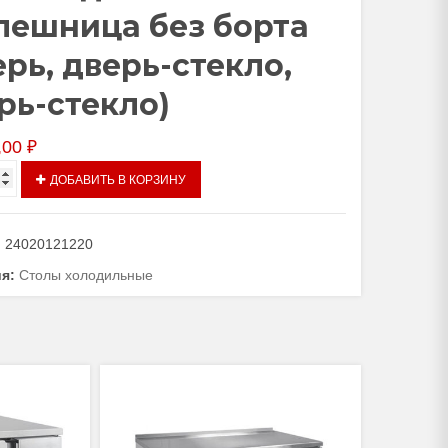
лешница без борта
ерь, дверь-стекло,
рь-стекло)
,00
₽
тво
ДОБАВИТЬ В КОРЗИНУ
ьный
:
24020121220
мпературный
ия:
Столы холодильные
даемая
ица